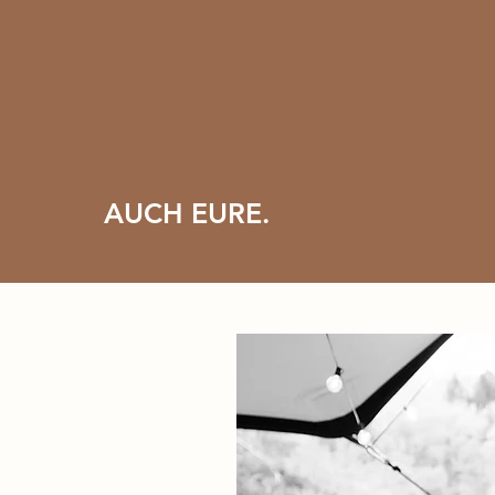
JEDE GESCHICHT
IST ES WERT
ERZÄHLT ZU WER
AUCH EURE.