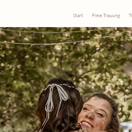
Start
Freie Trauung
T