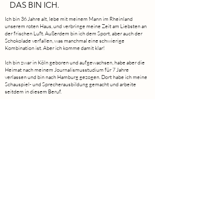
DAS BIN ICH.
Ich bin 36 Jahre alt, lebe mit meinem Mann im Rheinland
unserem roten Haus, und verbringe meine Zeit am Liebsten an
der frischen Luft. Außerdem bin ich dem Sport, aber auch der
Schokolade verfallen, was manchmal eine schwierige
Kombination ist. Aber ich komme damit klar!
Ich bin zwar in Köln geboren und aufgewachsen, habe aber die
Heimat nach meinem Journalismusstudium für 7 Jahre
verlassen und bin nach Hamburg gezogen. Dort habe ich meine
Schauspiel- und Sprecherausbildung gemacht und arbeite
seitdem in diesem Beruf.
2019 habe ich dann nebenbei mein Herzensbusiness "Ganz
EURE Rede" aufgebaut, weil mich Hochzeiten so glücklich
machen. und weil mich der Kontakt und der Austausch mit
Menschen glücklich macht. Und weil ich so gerne von anderen
Menschen lerne.
Zeitintensive Projekt begeistern mich, ich möchte mich
komplett in eine Rolle, eine Aufgabe oder ein Gespräch
hineinversetzen, mich fallen lassen. Geschichten hören,
Geschichten erzählen. Daher ist die Kombination aus meinen
beiden Berufen ganz nach meinem Geschmack.
Traurednerin und Schauspielerin – joah, das bin ich!
Und ich bin stolz drauf!