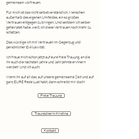
gemeinsam vorfreuen.
Für mich ist das nicht selbstverständlich, Menschen
außerhalb des eigenen Umfeldes, ein so großes
Vertrauen entgegen zu bringen. Und seitdem ich selber
geheiratet habe, weiß ich diese Vertrauen noch mehr zu
schätzen.
Das würdige ich mit Vertrauen im Gegenzug und
persönlicher Exklusivität.
Ich freue mich schon jetzt auf eure freie Trauung, an die
ihr euch die nächsten Jahre und Jahrzehnte erinnern
werdet! Und ich auch!
Wenn ihr auf all das, auf unsere gemeinsame Zeit und auf
ganz EURE Rede Lust habt, dann schreibt mir doch!
Freie Trauung
Traurednerin Kristina
Kontakt