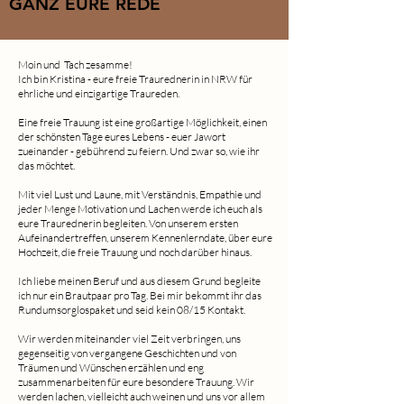
GANZ EURE REDE
Moin und Tach zesamme!
Ich bin Kristina - eure freie Traurednerin in NRW für
ehrliche und einzigartige Traureden.
Eine freie Trauung ist eine großartige Möglichkeit, einen
der schönsten Tage eures Lebens - euer Jawort
zueinander - gebührend zu feiern. Und zwar so, wie ihr
das möchtet.
Mit viel Lust und Laune, mit Verständnis, Empathie und
jeder Menge Motivation und Lachen werde ich euch als
eure Traurednerin begleiten. Von unserem ersten
Aufeinandertreffen, unserem Kennenlerndate, über eure
Hochzeit, die freie Trauung und noch darüber hinaus.
Ich liebe meinen Beruf und aus diesem Grund begleite
ich nur ein Brautpaar pro Tag. Bei mir bekommt ihr das
Rundumsorglospaket und seid kein 08/15 Kontakt.
Wir werden miteinander viel Zeit verbringen, uns
gegenseitig von vergangene Geschichten und von
Träumen und Wünschen erzählen und eng
zusammenarbeiten für eure besondere Trauung. Wir
werden lachen, vielleicht auch weinen und uns vor allem