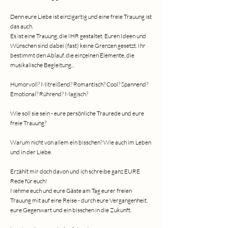
Denn eure Liebe ist einzigartig und eine freie Trauung ist
das auch.
Es ist eine Trauung, die IHR gestaltet. Euren Ideen und
Wünschen sind dabei (fast) keine Grenzen gesetzt. Ihr
bestimmt den Ablauf, die einzelnen Elemente, die
musikalische Begleitung...
Humorvoll? Mitreißend? Romantisch? Cool? Spannend?
Emotional? Rührend? Magisch?
Wie soll sie sein - eure persönliche Traurede und eure
freie Trauung?
Warum nicht von allem ein bisschen? Wie auch im Leben
und in der Liebe.
Erzählt mir doch davon und ich schreibe ganz EURE
Rede für euch!
Nehme euch und eure Gäste am Tag eurer freien
Trauung mit auf eine Reise - durch eure Vergangenheit,
eure Gegenwart und ein bisschen in die Zukunft.