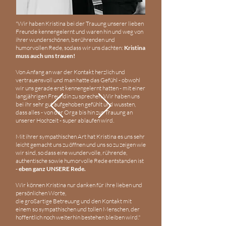
"Wir haben Kristina bei der Trauung unserer lieben
Freunde kennengelernt und waren hin und weg von
ihrer wunderschönen, berührenden und
humorvollen Rede, sodass wir uns dachten:
Kristina
muss auch uns trauen!
Von Anfang an war der Kontakt herzlich und
vertrauensvoll und man hatte das Gefühl - obwohl
wir uns gerade erst kennengelernt hatten - mit einer
langjährigen Freundin zu sprechen. Wir haben uns
bei ihr sehr gut aufgehoben gefühlt und wussten,
dass alles - von der Orga bis hin zur Trauung an
unserer Hochzeit - super ablaufen wird.
Mit ihrer sympathischen Art hat Kristina es uns sehr
leicht gemacht uns zu öffnen und uns so zu zeigen wie
wir sind, so dass eine wundervolle, rührende,
authentische sowie humorvolle Rede entstanden ist
-
eben ganz UNSERE Rede.
Wir können Kristina nur danken für ihre lieben und
persönlichen Worte,
die großartige Betreuung und den Kontakt mit
einem so sympathischen und tollen Menschen, der
hoffentlich noch weiterhin bestehen bleiben wird."